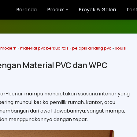
Beranda
Produk
Proyek & Galeri
Ten
r modern
»
material pvc berkualitas
»
pelapis dinding pvc
»
solusi
 dengan Material PVC dan WPC
ar-benar mampu menciptakan suasana interior yang
sering muncul ketika pemilik rumah, kantor, atau
u membangun dari awal. Jawabannya: sangat mampu,
 dan menggunakannya dengan tepat.