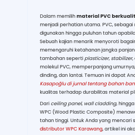
Dalam memilih
material PVC berkuali
menjadi perhatian utama. PVC, sebagai m
digunakan hingga puluhan tahun apabila
Sebuah kajian menarik menyoroti baga
memengaruhi ketahanan jangka panjang
tambahan seperti
plasticizer
,
stabilizer
,
molekul PVC, memperpanjang umurnya, 
dinding, dan lantai. Temuan ini dapat And
Kasapoğlu di jurnal tentang bahan ban
kualitas terhadap durabilitas material p
Dari
ceiling panel
,
wall cladding
, hingg
WPC (Wood Plastic Composite) menawa
tahan tinggi. Untuk Anda yang mencari s
distributor WPC Karawang
, artikel ini