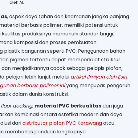
oleh AI.
tas
, aspek daya tahan dan keamanan jangka panjang
aterial berbasis polimer, memiliki potensi untuk
 kualitas produksinya memenuhi standar tinggi.
imana komposisi dan proses pembuatan
 plastik bangunan seperti PVC. Penggunaan bahan
 dan pigmen tertentu dapat memperkuat struktur
dan menjadikannya cocok sebagai pelapis plafon,
a pelajari lebih lanjut melalui
artikel ilmiyah oleh Esin
gunan berbasis polimer ini
yang mengupas pengaruh
lastik dalam dunia konstruksi.
a
floor decking
,
material PVC berkualitas
dan juga
rkan kombinasi antara estetika modern dan daya
olusi dari
distributor plafon PVC Karawang
atau
 akan membahas panduan lengkapnya.