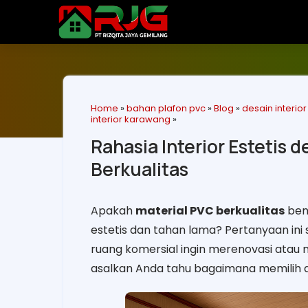
Home
»
bahan plafon pvc
»
Blog
»
desain interio
interior karawang
»
Rahasia Interior Estetis
Berkualitas
Apakah
material PVC berkualitas
ben
estetis dan tahan lama? Pertanyaan ini 
ruang komersial ingin merenovasi ata
asalkan Anda tahu bagaimana memilih