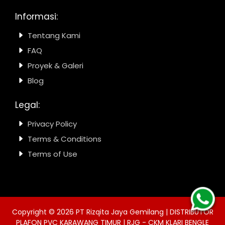
Informasi:
Tentang Kami
FAQ
Proyek & Galeri
Blog
Legal:
Privacy Policy
Terms & Conditions
Terms of Use
Copyright ©
2026
PT Rizqita Jaya Gemilang | DISTRIBUTOR
PLAFON PVC KARAWANG TIMUR | RJG - CKM KLARI BENGLE