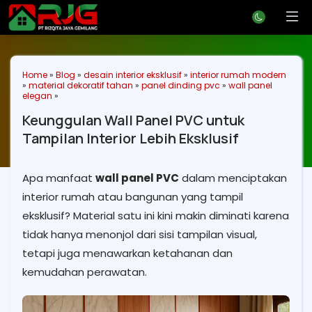
Home
»
Blog
»
desain interior eksklusif
»
interior rumah modern
»
material dekoratif tahan
»
panel dinding pvc
»
wall panel
elegan
»
Keunggulan Wall Panel PVC untuk
Tampilan Interior Lebih Eksklusif
Apa manfaat
wall panel PVC
dalam menciptakan
interior rumah atau bangunan yang tampil
eksklusif? Material satu ini kini makin diminati karena
tidak hanya menonjol dari sisi tampilan visual,
tetapi juga menawarkan ketahanan dan
kemudahan perawatan.