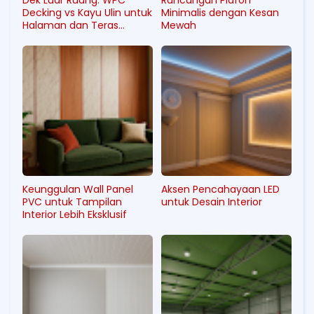
Dek Luar Ruang: WPC
Rancangan Plafon
Decking vs Kayu Ulin untuk
Minimalis dengan Kesan
Halaman dan Teras
Mewah
Rumah di Karawang
Keunggulan Wall Panel
Aksen Pencahayaan LED
PVC untuk Tampilan
untuk Desain Interior
Interior Lebih Eksklusif