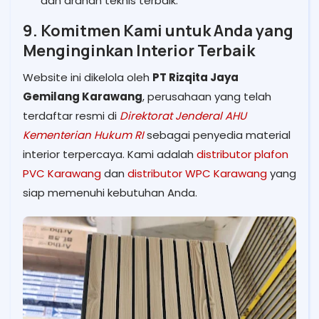
dan arahan teknis terbaik.
9. Komitmen Kami untuk Anda yang
Menginginkan Interior Terbaik
Website ini dikelola oleh
PT Rizqita Jaya
Gemilang Karawang
, perusahaan yang telah
terdaftar resmi di
Direktorat Jenderal AHU
Kementerian Hukum RI
sebagai penyedia material
interior terpercaya. Kami adalah
distributor plafon
PVC Karawang
dan
distributor WPC Karawang
yang
siap memenuhi kebutuhan Anda.