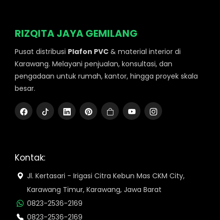
RIZQITA JAYA GEMILANG
Pusat distribusi
Plafon PVC
& material interior di
Karawang. Melayani penjualan, konsultasi, dan
pengadaan untuk rumah, kantor, hingga proyek skala
besar.
Kontak:
Jl. Kertasari - Irigasi Citra Kebun Mas CKM City,
Karawang Timur, Karawang, Jawa Barat
0823-2536-2169
0823-2536-2169