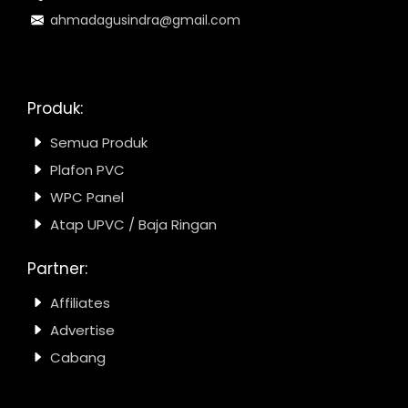
ahmadagusindra@gmail.com
Produk:
Semua Produk
Plafon PVC
WPC Panel
Atap UPVC / Baja Ringan
Partner:
Affiliates
Advertise
Cabang