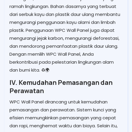
ramah lingkungan. Bahan dasarnya yang terbuat
dari serbuk kayu dan plastik daur ulang membantu
mengurangi penggunaan kayu alami dan limbah
plastik. Penggunaan WPC Wall Panel juga dapat
mengurangi jejak karbon, mengurangi deforestasi,
dan mendorong pemanfaatan plastik daur ulang.
Dengan memilih WPC Wall Panel, Anda
berkontribusi pada pelestarian lingkungan alam
dan bumi kita. ♻️🌍
IV. Kemudahan Pemasangan dan
Perawatan
WPC Wall Panel dirancang untuk kemudahan
pemasangan dan perawatan. Sistem kunci yang
efisien memungkinkan pemasangan yang cepat
dan rapi, menghemat waktu dan biaya. Selain itu,